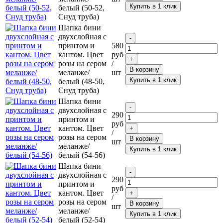
Купить в 1 клик
белый (50-52,
Снуд труба)
Шапка бини
двухслойная с
принтом и
580
кантом. Цвет
руб
розы на сером
/
В корзину
меланже/
шт
Купить в 1 клик
белый (48-50,
Снуд труба)
Шапка бини
двухслойная с
290
принтом и
руб
кантом. Цвет
/
розы на сером
В корзину
шт
меланже/
Купить в 1 клик
белый (54-56)
Шапка бини
двухслойная с
290
принтом и
руб
кантом. Цвет
/
розы на сером
В корзину
шт
меланже/
Купить в 1 клик
белый (52-54)