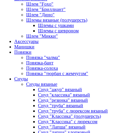
Шлем "Foxo"
Шлем "Бриллиант"
Шлем "Дино"
Шлемы вязаные (полушерсть)
Шлемы с ушками
Шлемы с шевроном
Шлем "Микки"
Аксессуары
Манишки
Повязки
Повязка "чалма"
Повязка-бант
Повязка-солоха
Повязка "тюрбан с жемчугом"
Снуды
Снуды вязаные
Снуд "ажур" вязаный
Снуд "классика" вязаный
Снуд "резинка" вязаный
Снуд "труба" вязаный
Снуд "труба" с люрексом вязаный
Снуд "Классика" (полушерсть)
Снуд "Классика" с люрексом
Снуд "Лапша" вязаный
Снуд "лапша" хлопковый