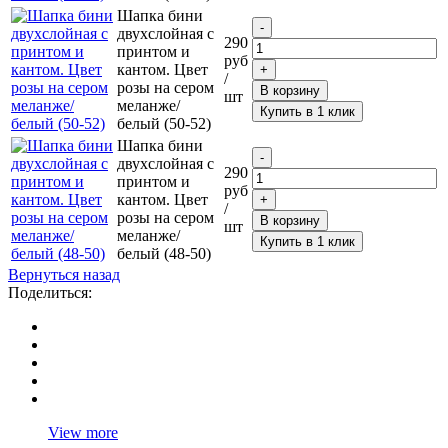
Шапка бини
двухслойная с
290
принтом и
руб
кантом. Цвет
/
розы на сером
В корзину
шт
меланже/
Купить в 1 клик
белый (50-52)
Шапка бини
двухслойная с
290
принтом и
руб
кантом. Цвет
/
розы на сером
В корзину
шт
меланже/
Купить в 1 клик
белый (48-50)
Вернуться назад
Поделиться:
View more