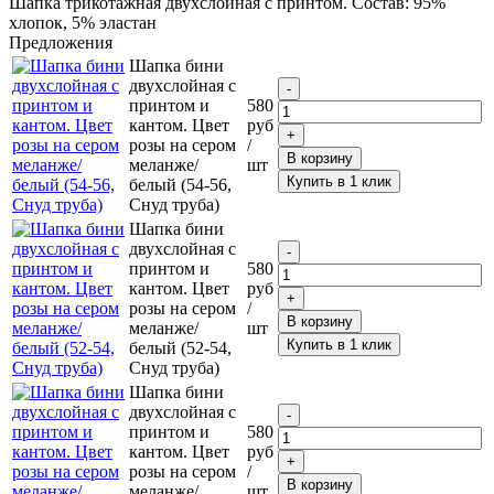
Шапка трикотажная двухслойная с принтом. Состав: 95%
хлопок, 5% эластан
Предложения
Шапка бини
двухслойная с
принтом и
580
кантом. Цвет
руб
розы на сером
/
В корзину
меланже/
шт
Купить в 1 клик
белый (54-56,
Снуд труба)
Шапка бини
двухслойная с
принтом и
580
кантом. Цвет
руб
розы на сером
/
В корзину
меланже/
шт
Купить в 1 клик
белый (52-54,
Снуд труба)
Шапка бини
двухслойная с
принтом и
580
кантом. Цвет
руб
розы на сером
/
В корзину
меланже/
шт