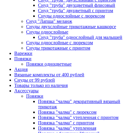
Снуд "труба" двухцветный флисовый
Снуд "труба" двуцветный с принтом
Снуды однослойные с люрексом
Снуд "Лапша" меланж
Снуды двухслойные трикотажные кашкорсе
Снуды однослойные
Снуд "труба" однослойный для малышей
Снуды однослойные с люрексом
Снуды трикотажные с принтом
Варежки
Повязки
Повязки одноцветные
Акция
Вязаные комплекты от 400 рублей
Снуды от 99 рублей
Товары только из наличия
Аксессуары
Повязки
Повязка "чалма" декоративный вязаный
трикотаж
Повязка "чалма" с люрексом
Повязка "чалма" утепленная с принтом
Повязка "чалма" с принтом
Повязка "чалма" утепленная