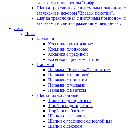
завязками и шевроном "цифры".
Шапка трехслойная с ниточным помпоном, с
завязками и декором "Звезды пайетки".
Шапка трехслойная с ниточным помпоном, с
завязками и светоотражающим шевроном .
Лето
Лето
Косынки
Косынки трикотажные
Косынки хлопковые
Косынка с графикой
Косынка с цветком "Пион"
Панамки
Панамки "Классика" с принтом
Панамки с нашивкой
Панамки с принтом
Панамки с ушками
Панамки с цветком
Шапки однослойные
Тюрбан одноцветный
Тюрбаны одноцветные
Тюрбаны с бантом
Шапки с графикой
Шапки с графикой однослойные
Шапки с декором