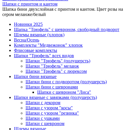
Шапки с принтом и кантом
Шапка бини двухслойная с принтом и кантом. Цвет розы на
сером меланже/белый
Новинки 2025
Шапка "Трюфель" с шевроном, свободный подворот
Шлемы вязаные (хлопок)
Весна/Осень
Комплекты "Медвежонок" хлопок
Флисовые комплекты
Шапки "Трюфель" всех видов
Шапки "Трюфель" (полушерсть)
Шапки "Трюфель" меланж
Шапки "Трюфель" с люрексом
Шапки бини вязаные
Шапки бини с подворотом (полушерсть)
Шапки бини с шевронами
Шапки с шевроном "Лиса"
Шапки вязаные с завязками (полушерсть)
Шапки с декором
Шапки с узором "косы"
Шапки с узором "резинка"
Шапки с ушками
Шапки с шевроном
Шлемы вязаные