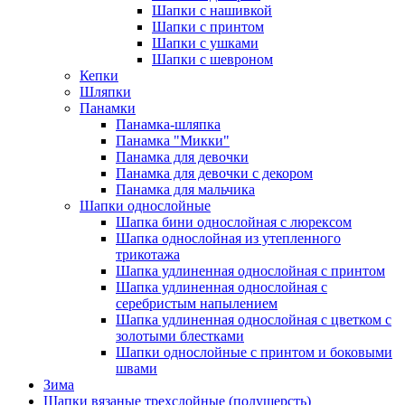
Шапки с нашивкой
Шапки с принтом
Шапки с ушками
Шапки с шевроном
Кепки
Шляпки
Панамки
Панамка-шляпка
Панамка "Микки"
Панамка для девочки
Панамка для девочки с декором
Панамка для мальчика
Шапки однослойные
Шапка бини однослойная с люрексом
Шапка однослойная из утепленного
трикотажа
Шапка удлиненная однослойная с принтом
Шапка удлиненная однослойная с
серебристым напылением
Шапка удлиненная однослойная с цветком с
золотыми блестками
Шапки однослойные с принтом и боковыми
швами
Зима
Шапки вязаные трехслойные (полушерсть)