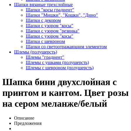
Шапки вязаные трехслойные
Шапки "косы градиент"
Шапки "Мишки", "Кошки", "Дино"
Шапки с декором
Шапки с узором "косы"
Шапки с узором "резинка"
Шапки с узором "косы"
Шапки с шевроном
Шапки со светоотражающим элементом
Шлемы (полушерсть)
Шлемы "градиент"
Шлемы с ушками (полушерсть)
Шлемы с шевроном (полушерсть)
Шапка бини двухслойная с
принтом и кантом. Цвет розы
на сером меланже/белый
Описание
Предложения