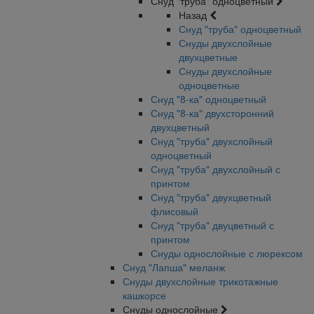
Снуд "труба" одноцветный
Назад
Снуд "труба" одноцветный
Снуды двухслойные
двухцветные
Снуды двухслойные
одноцветные
Снуд "8-ка" одноцветный
Снуд "8-ка" двухсторонний
двухцветный
Снуд "труба" двухслойный
одноцветный
Снуд "труба" двухслойный с
принтом
Снуд "труба" двухцветный
флисовый
Снуд "труба" двуцветный с
принтом
Снуды однослойные с люрексом
Снуд "Лапша" меланж
Снуды двухслойные трикотажные
кашкорсе
Снуды однослойные