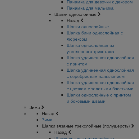
Панамка для девочки с декором
Панамка для мальчика
Шапки однослойные
Назад
Шапки однослойные
Шапка бини однослойная с
люрексом
Шапка однослойная из
утепленного трикотажа
Шапка удлиненная однослойная
с принтом
Шапка удлиненная однослойная
с серебристым напылением
Шапка удлиненная однослойная
с цветком с золотыми блестками
Шапки однослойные с принтом
и боковыми швами
Зима
Назад
Зима
Шапки вязаные трехслойные (полушерсть)
Назад
Шапки вязаные трехслойные