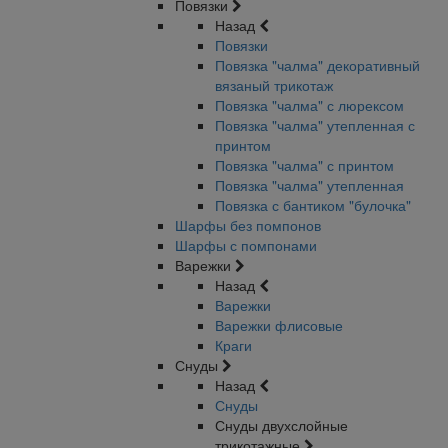
Повязки
Назад
Повязки
Повязка "чалма" декоративный
вязаный трикотаж
Повязка "чалма" с люрексом
Повязка "чалма" утепленная с
принтом
Повязка "чалма" с принтом
Повязка "чалма" утепленная
Повязка с бантиком "булочка"
Шарфы без помпонов
Шарфы с помпонами
Варежки
Назад
Варежки
Варежки флисовые
Краги
Снуды
Назад
Снуды
Снуды двухслойные
трикотажные