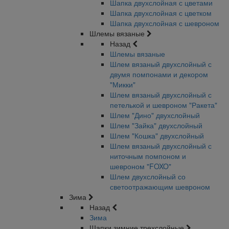
Шапка двухслойная с цветами
Шапка двухслойная с цветком
Шапка двухслойная с шевроном
Шлемы вязаные
Назад
Шлемы вязаные
Шлем вязаный двухслойный с
двумя помпонами и декором
"Микки"
Шлем вязаный двухслойный с
петелькой и шевроном "Ракета"
Шлем "Дино" двухслойный
Шлем "Зайка" двухслойный
Шлем "Кошка" двухслойный
Шлем вязаный двухслойный с
ниточным помпоном и
шевроном "FOXO"
Шлем двухслойный со
светоотражающим шевроном
Зима
Назад
Зима
Шапки зимние трехслойные