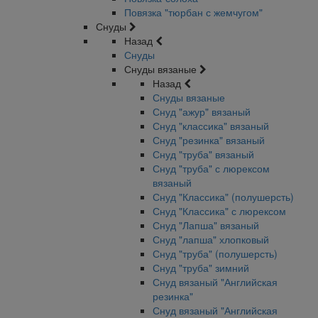
Повязка "тюрбан с жемчугом"
Снуды
Назад
Снуды
Снуды вязаные
Назад
Снуды вязаные
Снуд "ажур" вязаный
Снуд "классика" вязаный
Снуд "резинка" вязаный
Снуд "труба" вязаный
Снуд "труба" с люрексом
вязаный
Снуд "Классика" (полушерсть)
Снуд "Классика" с люрексом
Снуд "Лапша" вязаный
Снуд "лапша" хлопковый
Снуд "труба" (полушерсть)
Снуд "труба" зимний
Снуд вязаный "Английская
резинка"
Снуд вязаный "Английская