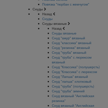
Повязка "тюрбан с жемчугом"
Снуды
Назад
Снуды
Снуды вязаные
Назад
Снуды вязаные
Снуд "ажур" вязаный
Снуд "классика" вязаный
Снуд "резинка" вязаный
Снуд "труба" вязаный
Снуд "труба" с люрексом
вязаный
Снуд "Классика" (полушерсть)
Снуд "Классика" с люрексом
Снуд "Лапша" вязаный
Снуд "лапша" хлопковый
Снуд "труба" (полушерсть)
Снуд "труба" зимний
Снуд вязаный "Английская
резинка"
Снуд вязаный "Английская