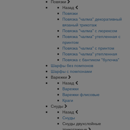
Повязки
Назад
Повязки
Повязка "чалма" декоративный
вязаный трикотаж
Повязка "чалма" с люрексом
Повязка "чалма" утепленная с
принтом
Повязка "чалма" с принтом
Повязка "чалма" утепленная
Повязка с бантиком "булочка"
Шарфы без помпонов
Шарфы с помпонами
Варежки
Назад
Варежки
Варежки флисовые
Краги
Снуды
Назад
Снуды
Снуды двухслойные
трикотажные