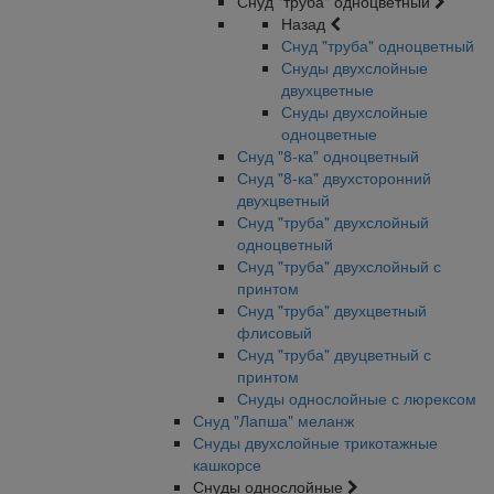
Снуд "труба" одноцветный
Назад
Снуд "труба" одноцветный
Снуды двухслойные
двухцветные
Снуды двухслойные
одноцветные
Снуд "8-ка" одноцветный
Снуд "8-ка" двухсторонний
двухцветный
Снуд "труба" двухслойный
одноцветный
Снуд "труба" двухслойный с
принтом
Снуд "труба" двухцветный
флисовый
Снуд "труба" двуцветный с
принтом
Снуды однослойные с люрексом
Снуд "Лапша" меланж
Снуды двухслойные трикотажные
кашкорсе
Снуды однослойные