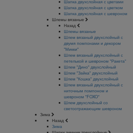
Шапка двухслойная с цветами
Шапка двухслойная с цветком
Шапка двухслойная с шевроном
Шлемы вязаные
Назад
Шлемы вязаные
Шлем вязаный двухслойный с
двумя помпонами и декором
"Микки"
Шлем вязаный двухслойный с
петелькой и шевроном "Ракета"
Шлем "Дино" двухслойный
Шлем "Зайка" двухслойный
Шлем "Кошка" двухслойный
Шлем вязаный двухслойный с
ниточным помпоном и
шевроном "FOXO"
Шлем двухслойный со
светоотражающим шевроном
Зима
Назад
Зима
Шапки зимние трехслойные