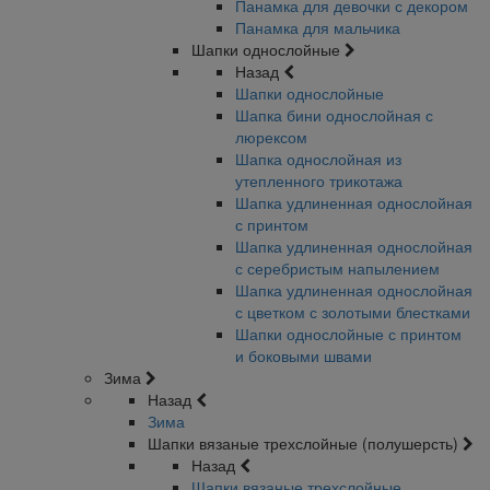
Панамка для девочки с декором
Панамка для мальчика
Шапки однослойные
Назад
Шапки однослойные
Шапка бини однослойная с
люрексом
Шапка однослойная из
утепленного трикотажа
Шапка удлиненная однослойная
с принтом
Шапка удлиненная однослойная
с серебристым напылением
Шапка удлиненная однослойная
с цветком с золотыми блестками
Шапки однослойные с принтом
и боковыми швами
Зима
Назад
Зима
Шапки вязаные трехслойные (полушерсть)
Назад
Шапки вязаные трехслойные