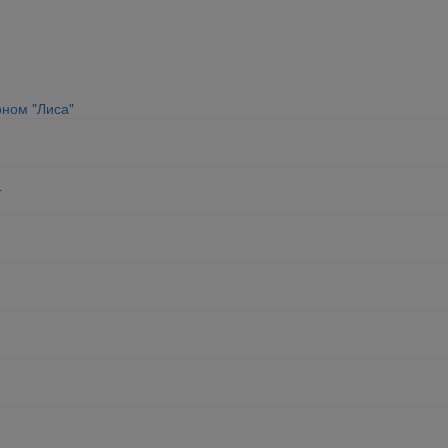
ном "Лиса"
т