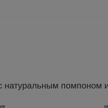
с натуральным помпоном 
НИЯ
О