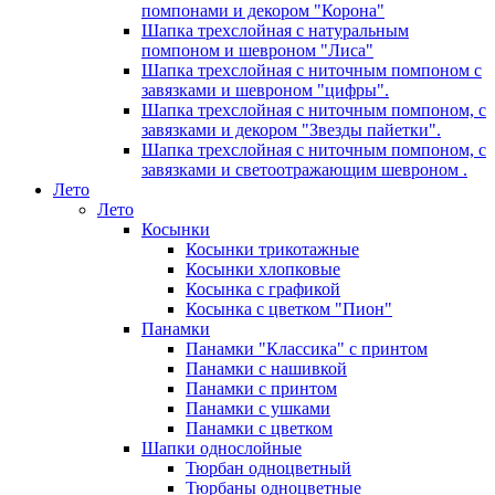
помпонами и декором "Корона"
Шапка трехслойная с натуральным
помпоном и шевроном "Лиса"
Шапка трехслойная с ниточным помпоном с
завязками и шевроном "цифры".
Шапка трехслойная с ниточным помпоном, с
завязками и декором "Звезды пайетки".
Шапка трехслойная с ниточным помпоном, с
завязками и светоотражающим шевроном .
Лето
Лето
Косынки
Косынки трикотажные
Косынки хлопковые
Косынка с графикой
Косынка с цветком "Пион"
Панамки
Панамки "Классика" с принтом
Панамки с нашивкой
Панамки с принтом
Панамки с ушками
Панамки с цветком
Шапки однослойные
Тюрбан одноцветный
Тюрбаны одноцветные