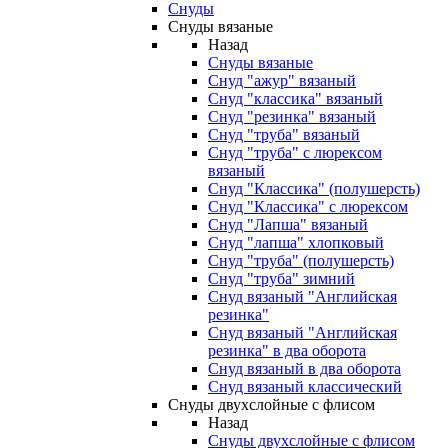
Снуды
Снуды вязаные
Назад
Снуды вязаные
Снуд "ажур" вязаный
Снуд "классика" вязаный
Снуд "резинка" вязаный
Снуд "труба" вязаный
Снуд "труба" с люрексом
вязаный
Снуд "Классика" (полушерсть)
Снуд "Классика" с люрексом
Снуд "Лапша" вязаный
Снуд "лапша" хлопковый
Снуд "труба" (полушерсть)
Снуд "труба" зимний
Снуд вязаный "Английская
резинка"
Снуд вязаный "Английская
резинка" в два оборота
Снуд вязаный в два оборота
Снуд вязаный классический
Снуды двухслойные с флисом
Назад
Снуды двухслойные с флисом