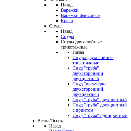
Назад
Варежки
Варежки флисовые
Краги
Снуды
Назад
Снуды
Снуды двухслойные
трикотажные
Назад
Снуды двухслойные
трикотажные
Снуд "труба"
двухсторонний
двухцветный
Снуд "восьмерка"
двухсторонний
двухцветный
Снуд "труба" двухцветный
Снуд "труба" двухцветный
с принтом
Снуд "труба" одноцветный
Весна/Осень
Назад