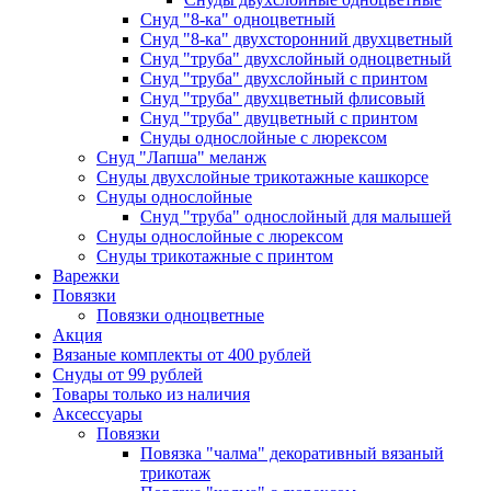
Снуд "8-ка" одноцветный
Снуд "8-ка" двухсторонний двухцветный
Снуд "труба" двухслойный одноцветный
Снуд "труба" двухслойный с принтом
Снуд "труба" двухцветный флисовый
Снуд "труба" двуцветный с принтом
Снуды однослойные с люрексом
Снуд "Лапша" меланж
Снуды двухслойные трикотажные кашкорсе
Снуды однослойные
Снуд "труба" однослойный для малышей
Снуды однослойные с люрексом
Снуды трикотажные с принтом
Варежки
Повязки
Повязки одноцветные
Акция
Вязаные комплекты от 400 рублей
Снуды от 99 рублей
Товары только из наличия
Аксессуары
Повязки
Повязка "чалма" декоративный вязаный
трикотаж