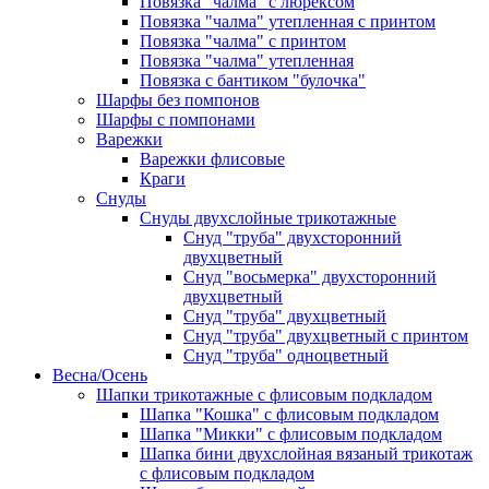
Повязка "чалма" с люрексом
Повязка "чалма" утепленная с принтом
Повязка "чалма" с принтом
Повязка "чалма" утепленная
Повязка с бантиком "булочка"
Шарфы без помпонов
Шарфы с помпонами
Варежки
Варежки флисовые
Краги
Снуды
Снуды двухслойные трикотажные
Снуд "труба" двухсторонний
двухцветный
Снуд "восьмерка" двухсторонний
двухцветный
Снуд "труба" двухцветный
Снуд "труба" двухцветный с принтом
Снуд "труба" одноцветный
Весна/Осень
Шапки трикотажные с флисовым подкладом
Шапка "Кошка" с флисовым подкладом
Шапка "Микки" с флисовым подкладом
Шапка бини двухслойная вязаный трикотаж
с флисовым подкладом