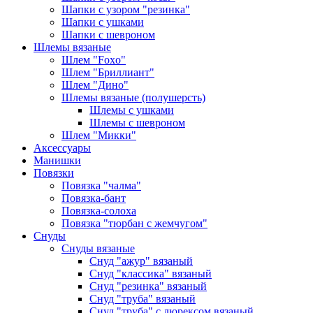
Шапки с узором "резинка"
Шапки с ушками
Шапки с шевроном
Шлемы вязаные
Шлем "Foxo"
Шлем "Бриллиант"
Шлем "Дино"
Шлемы вязаные (полушерсть)
Шлемы с ушками
Шлемы с шевроном
Шлем "Микки"
Аксессуары
Манишки
Повязки
Повязка "чалма"
Повязка-бант
Повязка-солоха
Повязка "тюрбан с жемчугом"
Снуды
Снуды вязаные
Снуд "ажур" вязаный
Снуд "классика" вязаный
Снуд "резинка" вязаный
Снуд "труба" вязаный
Снуд "труба" с люрексом вязаный