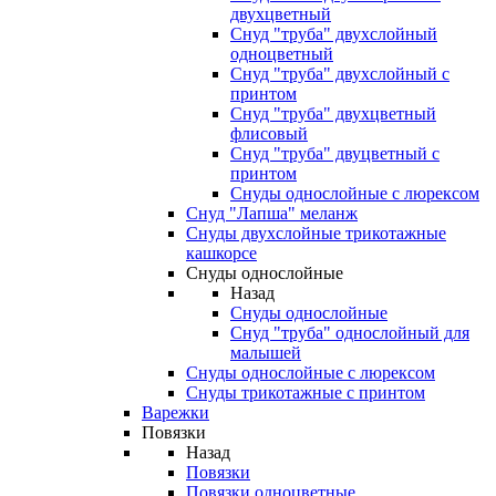
двухцветный
Снуд "труба" двухслойный
одноцветный
Снуд "труба" двухслойный с
принтом
Снуд "труба" двухцветный
флисовый
Снуд "труба" двуцветный с
принтом
Снуды однослойные с люрексом
Снуд "Лапша" меланж
Снуды двухслойные трикотажные
кашкорсе
Снуды однослойные
Назад
Снуды однослойные
Снуд "труба" однослойный для
малышей
Снуды однослойные с люрексом
Снуды трикотажные с принтом
Варежки
Повязки
Назад
Повязки
Повязки одноцветные