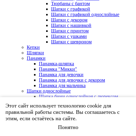
Тюрбаны с бантом
Шапки с графикой
Шапки с графикой однослойные
Шапки с декором
Шапки с нашивкой
Шапки с принтом
Шапки с ушками
Шапки с шевроном
Кепки
Шляпки
Панамки
Панамка-шляпка
Панамка "Микки"
Панамка для девочки
Панамка для девочки с декором
Панамка для мальчика
Шапки однослойные
Шапка бини однослойная с люрексом
Шапка однослойная из утепленного
Этот сайт использует технологию cookie для
трикотажа
правильной работы системы. Вы соглашаетесь с
Шапка удлиненная однослойная с принтом
этим, если остаётесь на сайте.
Шапка удлиненная однослойная с
серебристым напылением
Понятно
Шапка удлиненная однослойная с цветком с
золотыми блестками