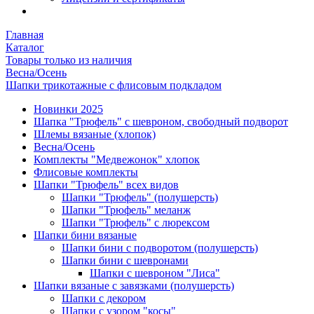
Главная
Каталог
Товары только из наличия
Весна/Осень
Шапки трикотажные с флисовым подкладом
Новинки 2025
Шапка "Трюфель" с шевроном, свободный подворот
Шлемы вязаные (хлопок)
Весна/Осень
Комплекты "Медвежонок" хлопок
Флисовые комплекты
Шапки "Трюфель" всех видов
Шапки "Трюфель" (полушерсть)
Шапки "Трюфель" меланж
Шапки "Трюфель" с люрексом
Шапки бини вязаные
Шапки бини с подворотом (полушерсть)
Шапки бини с шевронами
Шапки с шевроном "Лиса"
Шапки вязаные с завязками (полушерсть)
Шапки с декором
Шапки с узором "косы"