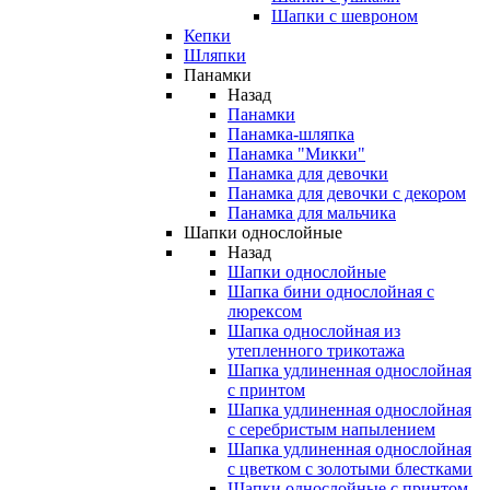
Шапки с шевроном
Кепки
Шляпки
Панамки
Назад
Панамки
Панамка-шляпка
Панамка "Микки"
Панамка для девочки
Панамка для девочки с декором
Панамка для мальчика
Шапки однослойные
Назад
Шапки однослойные
Шапка бини однослойная с
люрексом
Шапка однослойная из
утепленного трикотажа
Шапка удлиненная однослойная
с принтом
Шапка удлиненная однослойная
с серебристым напылением
Шапка удлиненная однослойная
с цветком с золотыми блестками
Шапки однослойные с принтом