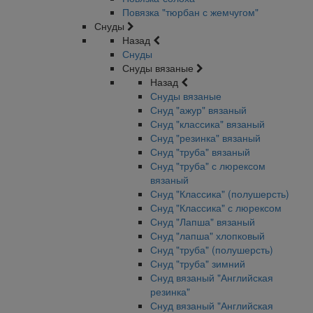
Повязка "тюрбан с жемчугом"
Снуды
Назад
Снуды
Снуды вязаные
Назад
Снуды вязаные
Снуд "ажур" вязаный
Снуд "классика" вязаный
Снуд "резинка" вязаный
Снуд "труба" вязаный
Снуд "труба" с люрексом
вязаный
Снуд "Классика" (полушерсть)
Снуд "Классика" с люрексом
Снуд "Лапша" вязаный
Снуд "лапша" хлопковый
Снуд "труба" (полушерсть)
Снуд "труба" зимний
Снуд вязаный "Английская
резинка"
Снуд вязаный "Английская