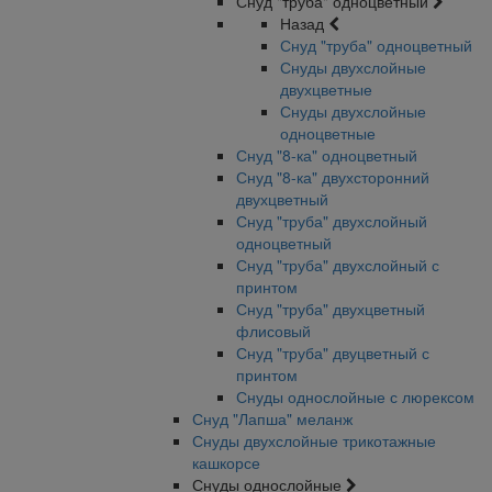
Снуд "труба" одноцветный
Назад
Снуд "труба" одноцветный
Снуды двухслойные
двухцветные
Снуды двухслойные
одноцветные
Снуд "8-ка" одноцветный
Снуд "8-ка" двухсторонний
двухцветный
Снуд "труба" двухслойный
одноцветный
Снуд "труба" двухслойный с
принтом
Снуд "труба" двухцветный
флисовый
Снуд "труба" двуцветный с
принтом
Снуды однослойные с люрексом
Снуд "Лапша" меланж
Снуды двухслойные трикотажные
кашкорсе
Снуды однослойные