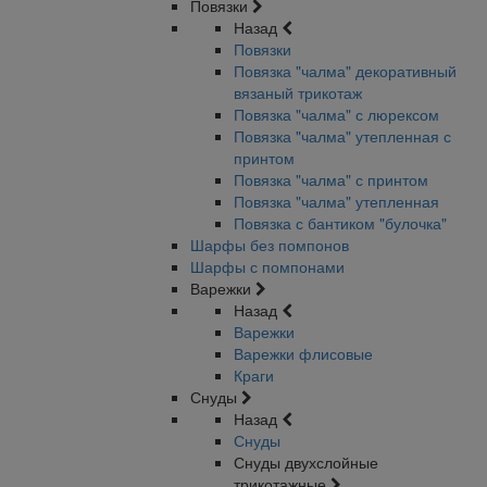
Повязки
Назад
Повязки
Повязка "чалма" декоративный
вязаный трикотаж
Повязка "чалма" с люрексом
Повязка "чалма" утепленная с
принтом
Повязка "чалма" с принтом
Повязка "чалма" утепленная
Повязка с бантиком "булочка"
Шарфы без помпонов
Шарфы с помпонами
Варежки
Назад
Варежки
Варежки флисовые
Краги
Снуды
Назад
Снуды
Снуды двухслойные
трикотажные