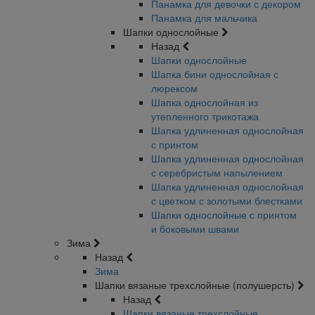
Панамка для девочки с декором
Панамка для мальчика
Шапки однослойные
Назад
Шапки однослойные
Шапка бини однослойная с
люрексом
Шапка однослойная из
утепленного трикотажа
Шапка удлиненная однослойная
с принтом
Шапка удлиненная однослойная
с серебристым напылением
Шапка удлиненная однослойная
с цветком с золотыми блестками
Шапки однослойные с принтом
и боковыми швами
Зима
Назад
Зима
Шапки вязаные трехслойные (полушерсть)
Назад
Шапки вязаные трехслойные