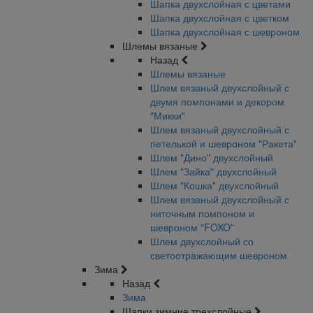
Шапка двухслойная с цветами
Шапка двухслойная с цветком
Шапка двухслойная с шевроном
Шлемы вязаные
Назад
Шлемы вязаные
Шлем вязаный двухслойный с
двумя помпонами и декором
"Микки"
Шлем вязаный двухслойный с
петелькой и шевроном "Ракета"
Шлем "Дино" двухслойный
Шлем "Зайка" двухслойный
Шлем "Кошка" двухслойный
Шлем вязаный двухслойный с
ниточным помпоном и
шевроном "FOXO"
Шлем двухслойный со
светоотражающим шевроном
Зима
Назад
Зима
Шапки зимние трехслойные