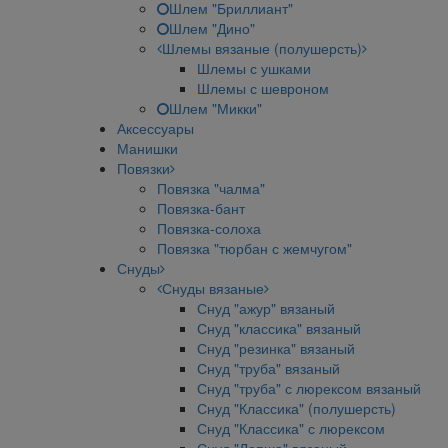
Шлем "Бриллиант"
Шлем "Дино"
Шлемы вязаные (полушерсть)
Шлемы с ушками
Шлемы с шевроном
Шлем "Микки"
Аксессуары
Манишки
Повязки
Повязка "чалма"
Повязка-бант
Повязка-солоха
Повязка "тюрбан с жемчугом"
Снуды
Снуды вязаные
Снуд "ажур" вязаный
Снуд "классика" вязаный
Снуд "резинка" вязаный
Снуд "труба" вязаный
Снуд "труба" с люрексом вязаный
Снуд "Классика" (полушерсть)
Снуд "Классика" с люрексом