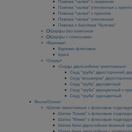
Повязка "чалма" с люрексом
Повязка "чалма" утепленная с принт
Повязка "чалма" с принтом
Повязка "чалма" утепленная
Повязка с бантиком "булочка"
Шарфы без помпонов
Шарфы с помпонами
Варежки
Варежки флисовые
Краги
Снуды
Снуды двухслойные трикотажные
Снуд "труба" двухсторонний дв
Снуд "восьмерка" двухсторонн
Снуд "труба" двухцветный
Снуд "труба" двухцветный с пр
Снуд "труба" одноцветный
Весна/Осень
Шапки трикотажные с флисовым подкладо
Шапка "Кошка" с флисовым подклад
Шапка "Микки" с флисовым подкладо
Шапка бини двухслойная вязаный тр
Шапка бини двухслойная с подворот