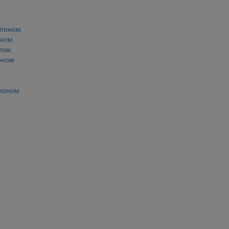
мпоном
оном
том
оном
мпоном