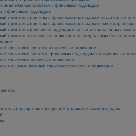
лойная вязаный трикотаж с флисовым подкладом
ом и флисовым подкладом
аный трикотаж с принтом с флисовым подкладом и натур белым по
ный трикотаж с принтом с флисовым подкладом со светоотр. шевр
аный трикотаж с флисовым подкладом со светоотражающим элемен
аный трикотаж, с флисовым подкладом, с натуральным белым помп
кладом
ный трикотаж с принтом и флисовым подкладом
ный трикотаж с принтом, флисовым подкладом и натуральным по
ный трикотаж с флисовым подкладом
ковыми швами вязаный трикотаж с флисовым подкладом
 кантом
икотаж с подворотом и шевроном и трикотажным подкладом
ой
ом