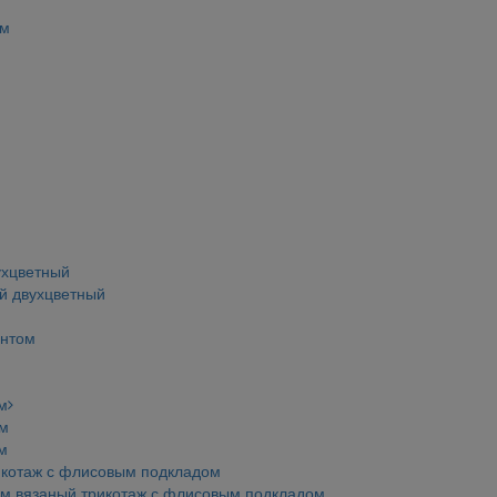
ом
ухцветный
ий двухцветный
интом
м
ом
м
икотаж с флисовым подкладом
ом вязаный трикотаж с флисовым подкладом