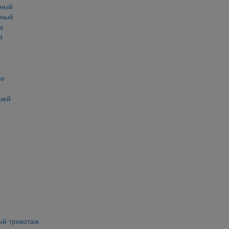
тный
тный
м
й
се
шей
ый трикотаж