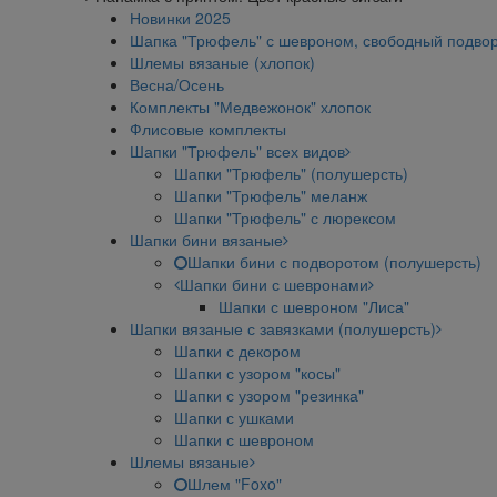
Новинки 2025
Шапка "Трюфель" с шевроном, свободный подво
Шлемы вязаные (хлопок)
Весна/Осень
Комплекты "Медвежонок" хлопок
Флисовые комплекты
Шапки "Трюфель" всех видов
Шапки "Трюфель" (полушерсть)
Шапки "Трюфель" меланж
Шапки "Трюфель" с люрексом
Шапки бини вязаные
Шапки бини с подворотом (полушерсть)
Шапки бини с шевронами
Шапки с шевроном "Лиса"
Шапки вязаные с завязками (полушерсть)
Шапки с декором
Шапки с узором "косы"
Шапки с узором "резинка"
Шапки с ушками
Шапки с шевроном
Шлемы вязаные
Шлем "Foxo"