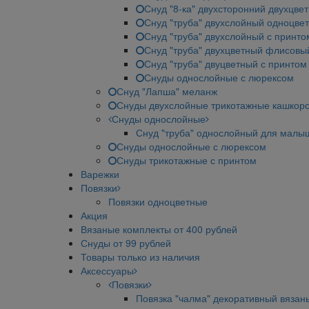
Снуд "8-ка" двухсторонний двухцве
Снуд "труба" двухслойный одноцве
Снуд "труба" двухслойный с принто
Снуд "труба" двухцветный флисовы
Снуд "труба" двуцветный с принтом
Снуды однослойные с люрексом
Снуд "Лапша" меланж
Снуды двухслойные трикотажные кашкор
Снуды однослойные
Снуд "труба" однослойный для малы
Снуды однослойные с люрексом
Снуды трикотажные с принтом
Варежки
Повязки
Повязки одноцветные
Акция
Вязаные комплекты от 400 рублей
Снуды от 99 рублей
Товары только из наличия
Аксессуары
Повязки
Повязка "чалма" декоративный вязан