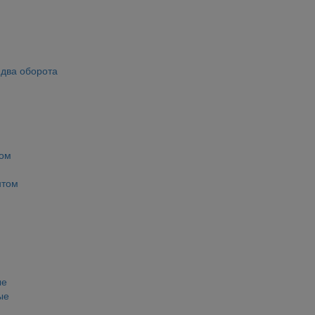
 два оборота
том
нтом
ые
ые