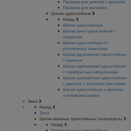
Панамка для девочки с декором
Панамка для мальчика
Шапки однослойные
Назад
Шапки однослойные
Шапка бини однослойная с
люрексом
Шапка однослойная из
утепленного трикотажа
Шапка удлиненная однослойная
с принтом
Шапка удлиненная однослойная
с серебристым напылением
Шапка удлиненная однослойная
с цветком с золотыми блестками
Шапки однослойные с принтом
и боковыми швами
Зима
Назад
Зима
Шапки вязаные трехслойные (полушерсть)
Назад
Шапки вязаные трехслойные