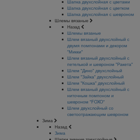
Шапка двухслойная с цветами
Шапка двухслойная с цветком
Шапка двухслойная с шевроном
Шлемы вязаные
Назад
Шлемы вязаные
Шлем вязаный двухслойный с
двумя помпонами и декором
"Микки"
Шлем вязаный двухслойный с
петелькой и шевроном "Ракета"
Шлем "Дино" двухслойный
Шлем "Зайка" двухслойный
Шлем "Кошка" двухслойный
Шлем вязаный двухслойный с
ниточным помпоном и
шевроном "FOXO"
Шлем двухслойный со
светоотражающим шевроном
Зима
Назад
Зима
Шапки зимние трехслойные