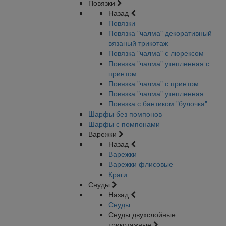
Повязки
Назад
Повязки
Повязка "чалма" декоративный
вязаный трикотаж
Повязка "чалма" с люрексом
Повязка "чалма" утепленная с
принтом
Повязка "чалма" с принтом
Повязка "чалма" утепленная
Повязка с бантиком "булочка"
Шарфы без помпонов
Шарфы с помпонами
Варежки
Назад
Варежки
Варежки флисовые
Краги
Снуды
Назад
Снуды
Снуды двухслойные
трикотажные