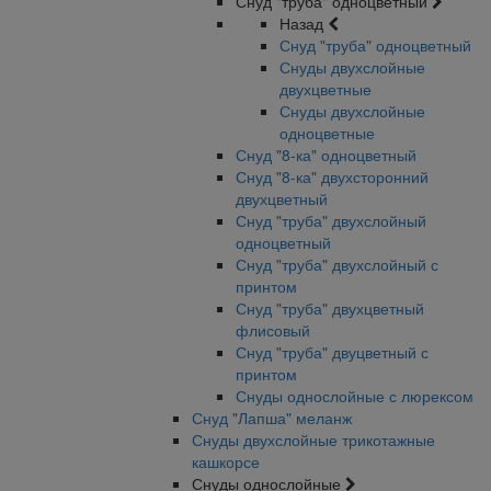
Снуд "труба" одноцветный
Назад
Снуд "труба" одноцветный
Снуды двухслойные
двухцветные
Снуды двухслойные
одноцветные
Снуд "8-ка" одноцветный
Снуд "8-ка" двухсторонний
двухцветный
Снуд "труба" двухслойный
одноцветный
Снуд "труба" двухслойный с
принтом
Снуд "труба" двухцветный
флисовый
Снуд "труба" двуцветный с
принтом
Снуды однослойные с люрексом
Снуд "Лапша" меланж
Снуды двухслойные трикотажные
кашкорсе
Снуды однослойные