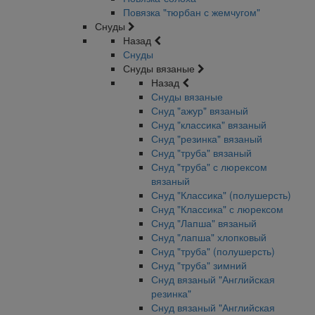
Повязка "тюрбан с жемчугом"
Снуды
Назад
Снуды
Снуды вязаные
Назад
Снуды вязаные
Снуд "ажур" вязаный
Снуд "классика" вязаный
Снуд "резинка" вязаный
Снуд "труба" вязаный
Снуд "труба" с люрексом
вязаный
Снуд "Классика" (полушерсть)
Снуд "Классика" с люрексом
Снуд "Лапша" вязаный
Снуд "лапша" хлопковый
Снуд "труба" (полушерсть)
Снуд "труба" зимний
Снуд вязаный "Английская
резинка"
Снуд вязаный "Английская