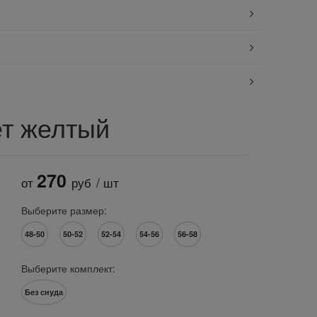
ет желтый
270
от
руб
/ шт
Выберите размер:
48-50
50-52
52-54
54-56
56-58
Выберите комплект:
Без снуда