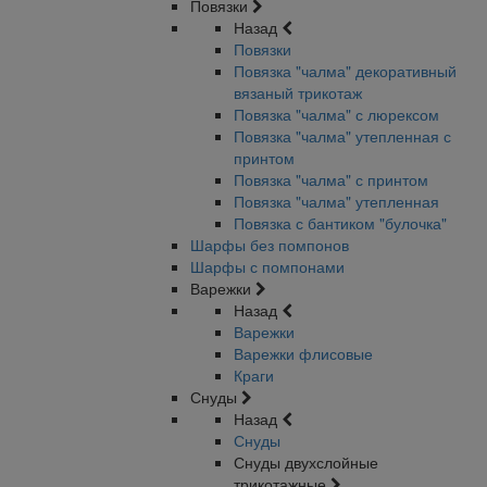
Повязки
Назад
Повязки
Повязка "чалма" декоративный
вязаный трикотаж
Повязка "чалма" с люрексом
Повязка "чалма" утепленная с
принтом
Повязка "чалма" с принтом
Повязка "чалма" утепленная
Повязка с бантиком "булочка"
Шарфы без помпонов
Шарфы с помпонами
Варежки
Назад
Варежки
Варежки флисовые
Краги
Снуды
Назад
Снуды
Снуды двухслойные
трикотажные