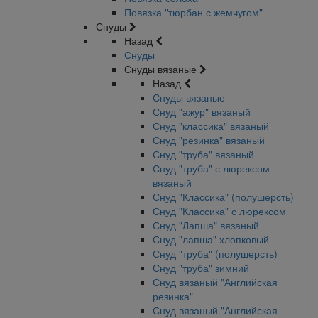
Повязка "тюрбан с жемчугом"
Снуды
Назад
Снуды
Снуды вязаные
Назад
Снуды вязаные
Снуд "ажур" вязаный
Снуд "классика" вязаный
Снуд "резинка" вязаный
Снуд "труба" вязаный
Снуд "труба" с люрексом
вязаный
Снуд "Классика" (полушерсть)
Снуд "Классика" с люрексом
Снуд "Лапша" вязаный
Снуд "лапша" хлопковый
Снуд "труба" (полушерсть)
Снуд "труба" зимний
Снуд вязаный "Английская
резинка"
Снуд вязаный "Английская