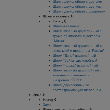
Шапка двухслойная с цветами
Шапка двухслойная с цветком
Шапка двухслойная с шевроном
Шлемы вязаные
Назад
Шлемы вязаные
Шлем вязаный двухслойный с
двумя помпонами и декором
"Микки"
Шлем вязаный двухслойный с
петелькой и шевроном "Ракета"
Шлем "Дино" двухслойный
Шлем "Зайка" двухслойный
Шлем "Кошка" двухслойный
Шлем вязаный двухслойный с
ниточным помпоном и
шевроном "FOXO"
Шлем двухслойный со
светоотражающим шевроном
Зима
Назад
Зима
Шапки зимние трехслойные