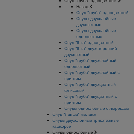
Снуд "труба" одноцветный
Назад
Снуд "труба" одноцветный
Снуды двухслойные
двухцветные
Снуды двухслойные
одноцветные
Снуд "8-ка" одноцветный
Снуд "8-ка" двухсторонний
двухцветный
Снуд "труба" двухслойный
одноцветный
Снуд "труба" двухслойный с
принтом
Снуд "труба" двухцветный
флисовый
Снуд "труба" двуцветный с
принтом
Снуды однослойные с люрексом
Снуд "Лапша" меланж
Снуды двухслойные трикотажные
кашкорсе
Снуды однослойные