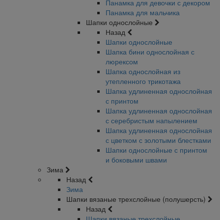
Панамка для девочки с декором
Панамка для мальчика
Шапки однослойные
Назад
Шапки однослойные
Шапка бини однослойная с
люрексом
Шапка однослойная из
утепленного трикотажа
Шапка удлиненная однослойная
с принтом
Шапка удлиненная однослойная
с серебристым напылением
Шапка удлиненная однослойная
с цветком с золотыми блестками
Шапки однослойные с принтом
и боковыми швами
Зима
Назад
Зима
Шапки вязаные трехслойные (полушерсть)
Назад
Шапки вязаные трехслойные