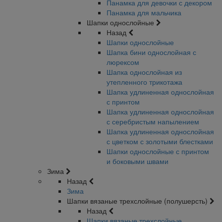
Панамка для девочки с декором
Панамка для мальчика
Шапки однослойные
Назад
Шапки однослойные
Шапка бини однослойная с
люрексом
Шапка однослойная из
утепленного трикотажа
Шапка удлиненная однослойная
с принтом
Шапка удлиненная однослойная
с серебристым напылением
Шапка удлиненная однослойная
с цветком с золотыми блестками
Шапки однослойные с принтом
и боковыми швами
Зима
Назад
Зима
Шапки вязаные трехслойные (полушерсть)
Назад
Шапки вязаные трехслойные