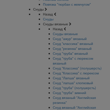
Повязка "тюрбан с жемчугом"
Снуды
Назад
Снуды
Снуды вязаные
Назад
Снуды вязаные
Снуд "ажур" вязаный
Снуд "классика" вязаный
Снуд "резинка" вязаный
Снуд "труба" вязаный
Снуд "труба" с люрексом
вязаный
Снуд "Классика" (полушерсть)
Снуд "Классика" с люрексом
Снуд "Лапша" вязаный
Снуд "лапша" хлопковый
Снуд "труба" (полушерсть)
Снуд "труба" зимний
Снуд вязаный "Английская
резинка"
Снуд вязаный "Английская