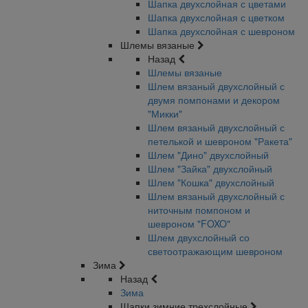
Шапка двухслойная с цветами
Шапка двухслойная с цветком
Шапка двухслойная с шевроном
Шлемы вязаные
Назад
Шлемы вязаные
Шлем вязаный двухслойный с
двумя помпонами и декором
"Микки"
Шлем вязаный двухслойный с
петелькой и шевроном "Ракета"
Шлем "Дино" двухслойный
Шлем "Зайка" двухслойный
Шлем "Кошка" двухслойный
Шлем вязаный двухслойный с
ниточным помпоном и
шевроном "FOXO"
Шлем двухслойный со
светоотражающим шевроном
Зима
Назад
Зима
Шапки зимние трехслойные