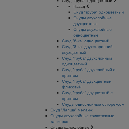
Снуд "труба" одноцветный
Назад
Снуд "труба" одноцветный
Снуды двухслойные
двухцветные
Снуды двухслойные
одноцветные
Снуд "8-ка" одноцветный
Снуд "8-ка" двухсторонний
двухцветный
Снуд "труба" двухслойный
одноцветный
Снуд "труба" двухслойный с
принтом
Снуд "труба" двухцветный
флисовый
Снуд "труба" двуцветный с
принтом
Снуды однослойные с люрексом
Снуд "Лапша" меланж
Снуды двухслойные трикотажные
кашкорсе
Снуды однослойные