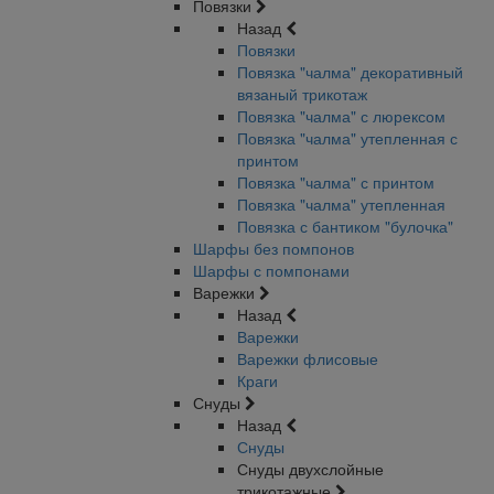
Повязки
Назад
Повязки
Повязка "чалма" декоративный
вязаный трикотаж
Повязка "чалма" с люрексом
Повязка "чалма" утепленная с
принтом
Повязка "чалма" с принтом
Повязка "чалма" утепленная
Повязка с бантиком "булочка"
Шарфы без помпонов
Шарфы с помпонами
Варежки
Назад
Варежки
Варежки флисовые
Краги
Снуды
Назад
Снуды
Снуды двухслойные
трикотажные