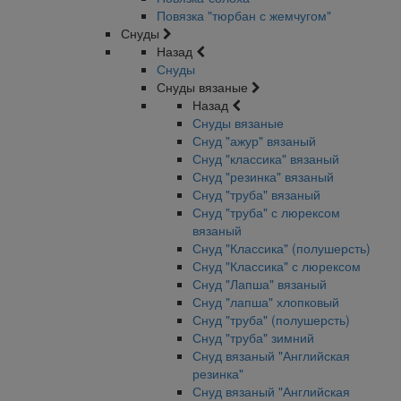
Повязка "тюрбан с жемчугом"
Снуды
Назад
Снуды
Снуды вязаные
Назад
Снуды вязаные
Снуд "ажур" вязаный
Снуд "классика" вязаный
Снуд "резинка" вязаный
Снуд "труба" вязаный
Снуд "труба" с люрексом
вязаный
Снуд "Классика" (полушерсть)
Снуд "Классика" с люрексом
Снуд "Лапша" вязаный
Снуд "лапша" хлопковый
Снуд "труба" (полушерсть)
Снуд "труба" зимний
Снуд вязаный "Английская
резинка"
Снуд вязаный "Английская