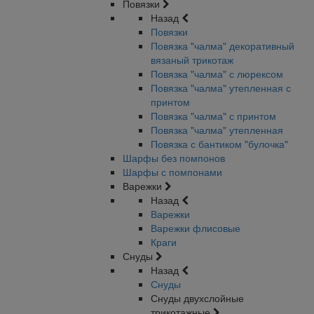
Повязки
Назад
Повязки
Повязка "чалма" декоративный
вязаный трикотаж
Повязка "чалма" с люрексом
Повязка "чалма" утепленная с
принтом
Повязка "чалма" с принтом
Повязка "чалма" утепленная
Повязка с бантиком "булочка"
Шарфы без помпонов
Шарфы с помпонами
Варежки
Назад
Варежки
Варежки флисовые
Краги
Снуды
Назад
Снуды
Снуды двухслойные
трикотажные