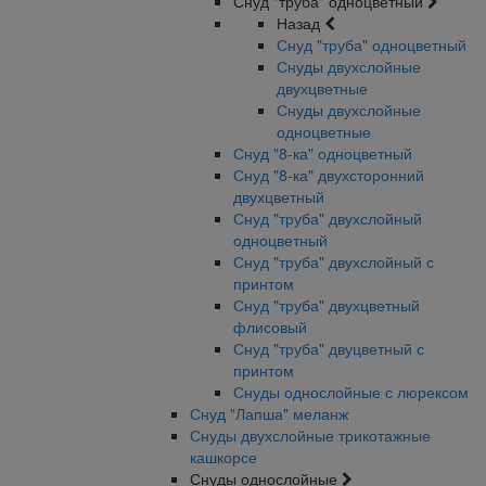
Снуд "труба" одноцветный
Назад
Снуд "труба" одноцветный
Снуды двухслойные
двухцветные
Снуды двухслойные
одноцветные
Снуд "8-ка" одноцветный
Снуд "8-ка" двухсторонний
двухцветный
Снуд "труба" двухслойный
одноцветный
Снуд "труба" двухслойный с
принтом
Снуд "труба" двухцветный
флисовый
Снуд "труба" двуцветный с
принтом
Снуды однослойные с люрексом
Снуд "Лапша" меланж
Снуды двухслойные трикотажные
кашкорсе
Снуды однослойные