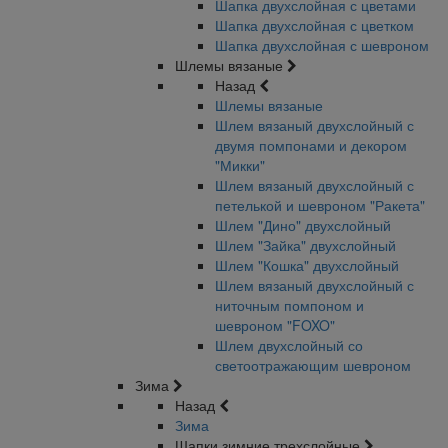
Шапка двухслойная с цветами
Шапка двухслойная с цветком
Шапка двухслойная с шевроном
Шлемы вязаные
Назад
Шлемы вязаные
Шлем вязаный двухслойный с
двумя помпонами и декором
"Микки"
Шлем вязаный двухслойный с
петелькой и шевроном "Ракета"
Шлем "Дино" двухслойный
Шлем "Зайка" двухслойный
Шлем "Кошка" двухслойный
Шлем вязаный двухслойный с
ниточным помпоном и
шевроном "FOXO"
Шлем двухслойный со
светоотражающим шевроном
Зима
Назад
Зима
Шапки зимние трехслойные