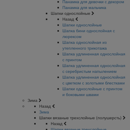
Панамка для девочки с декором
Панамка для мальчика
Шапки однослойные
Назад
Шапки однослойные
Шапка бини однослойная с
люрексом
Шапка однослойная из
утепленного трикотажа
Шапка удлиненная однослойная
с принтом
Шапка удлиненная однослойная
с серебристым напылением
Шапка удлиненная однослойная
с цветком с золотыми блестками
Шапки однослойные с принтом
и боковыми швами
Зима
Назад
Зима
Шапки вязаные трехслойные (полушерсть)
Назад
Шапки вязаные трехслойные