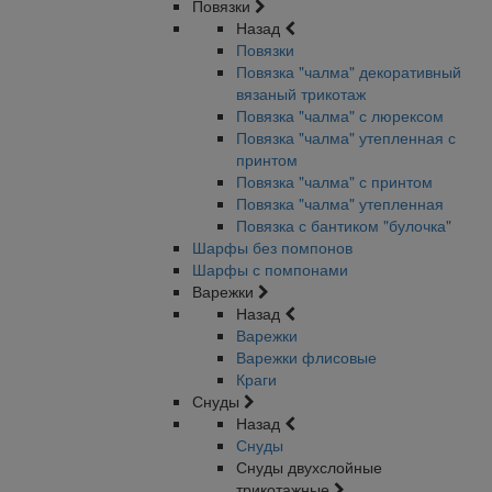
Повязки
Назад
Повязки
Повязка "чалма" декоративный
вязаный трикотаж
Повязка "чалма" с люрексом
Повязка "чалма" утепленная с
принтом
Повязка "чалма" с принтом
Повязка "чалма" утепленная
Повязка с бантиком "булочка"
Шарфы без помпонов
Шарфы с помпонами
Варежки
Назад
Варежки
Варежки флисовые
Краги
Снуды
Назад
Снуды
Снуды двухслойные
трикотажные