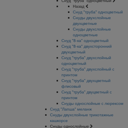
Снуд "труба" одноцветный
Назад
Снуд "труба" одноцветный
Снуды двухслойные
двухцветные
Снуды двухслойные
одноцветные
Снуд "8-ка" одноцветный
Снуд "8-ка" двухсторонний
двухцветный
Снуд "труба" двухслойный
одноцветный
Снуд "труба" двухслойный с
принтом
Снуд "труба" двухцветный
флисовый
Снуд "труба" двуцветный с
принтом
Снуды однослойные с люрексом
Снуд "Лапша" меланж
Снуды двухслойные трикотажные
кашкорсе
Снуды однослойные