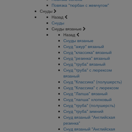
Повязка "тюрбан с жемчугом"
Снуды
Назад
Снуды
Снуды вязаные
Назад
Снуды вязаные
Снуд "ажур" вязаный
Снуд "классика" вязаный
Снуд "резинка" вязаный
Снуд "труба" вязаный
Снуд "труба" с люрексом
вязаный
Снуд "Классика" (полушерсть)
Снуд "Классика" с люрексом
Снуд "Лапша" вязаный
Снуд "лапша" хлопковый
Снуд "труба" (полушерсть)
Снуд "труба" зимний
Снуд вязаный "Английская
резинка"
Снуд вязаный "Английская