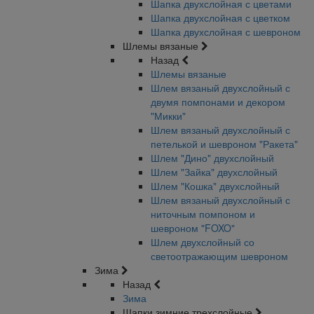
Шапка двухслойная с цветами
Шапка двухслойная с цветком
Шапка двухслойная с шевроном
Шлемы вязаные
Назад
Шлемы вязаные
Шлем вязаный двухслойный с
двумя помпонами и декором
"Микки"
Шлем вязаный двухслойный с
петелькой и шевроном "Ракета"
Шлем "Дино" двухслойный
Шлем "Зайка" двухслойный
Шлем "Кошка" двухслойный
Шлем вязаный двухслойный с
ниточным помпоном и
шевроном "FOXO"
Шлем двухслойный со
светоотражающим шевроном
Зима
Назад
Зима
Шапки зимние трехслойные