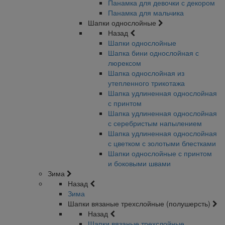
Панамка для девочки с декором
Панамка для мальчика
Шапки однослойные
Назад
Шапки однослойные
Шапка бини однослойная с
люрексом
Шапка однослойная из
утепленного трикотажа
Шапка удлиненная однослойная
с принтом
Шапка удлиненная однослойная
с серебристым напылением
Шапка удлиненная однослойная
с цветком с золотыми блестками
Шапки однослойные с принтом
и боковыми швами
Зима
Назад
Зима
Шапки вязаные трехслойные (полушерсть)
Назад
Шапки вязаные трехслойные