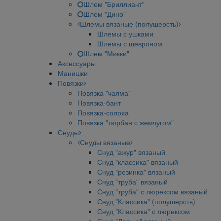
Шлем "Бриллиант"
Шлем "Дино"
Шлемы вязаные (полушерсть)
Шлемы с ушками
Шлемы с шевроном
Шлем "Микки"
Аксессуары
Манишки
Повязки
Повязка "чалма"
Повязка-бант
Повязка-солоха
Повязка "тюрбан с жемчугом"
Снуды
Снуды вязаные
Снуд "ажур" вязаный
Снуд "классика" вязаный
Снуд "резинка" вязаный
Снуд "труба" вязаный
Снуд "труба" с люрексом вязаный
Снуд "Классика" (полушерсть)
Снуд "Классика" с люрексом