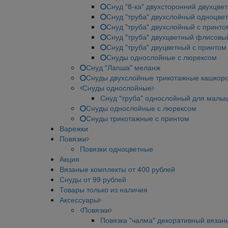
Снуд "8-ка" двухсторонний двухцве
Снуд "труба" двухслойный одноцве
Снуд "труба" двухслойный с принто
Снуд "труба" двухцветный флисовы
Снуд "труба" двуцветный с принтом
Снуды однослойные с люрексом
Снуд "Лапша" меланж
Снуды двухслойные трикотажные кашкор
Снуды однослойные
Снуд "труба" однослойный для малы
Снуды однослойные с люрексом
Снуды трикотажные с принтом
Варежки
Повязки
Повязки одноцветные
Акция
Вязаные комплекты от 400 рублей
Снуды от 99 рублей
Товары только из наличия
Аксессуары
Повязки
Повязка "чалма" декоративный вязан