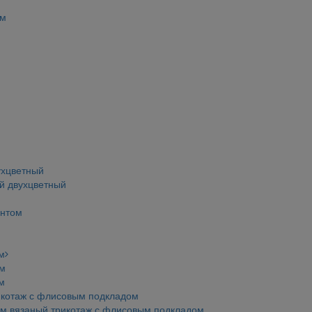
ом
ухцветный
ий двухцветный
интом
м
ом
м
икотаж с флисовым подкладом
ом вязаный трикотаж с флисовым подкладом