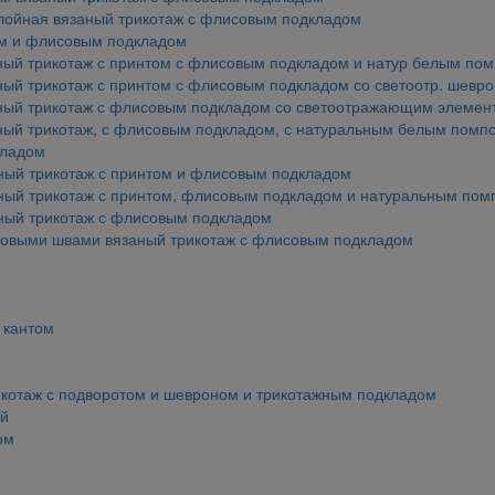
лойная вязаный трикотаж с флисовым подкладом
ом и флисовым подкладом
аный трикотаж с принтом с флисовым подкладом и натур белым по
ный трикотаж с принтом с флисовым подкладом со светоотр. шевр
аный трикотаж с флисовым подкладом со светоотражающим элемен
аный трикотаж, с флисовым подкладом, с натуральным белым помп
кладом
ный трикотаж с принтом и флисовым подкладом
ный трикотаж с принтом, флисовым подкладом и натуральным по
ный трикотаж с флисовым подкладом
ковыми швами вязаный трикотаж с флисовым подкладом
 кантом
икотаж с подворотом и шевроном и трикотажным подкладом
ой
ом