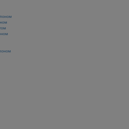
мпоном
оном
том
оном
мпоном