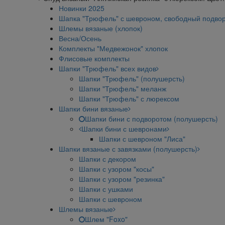
Новинки 2025
Шапка "Трюфель" с шевроном, свободный подво
Шлемы вязаные (хлопок)
Весна/Осень
Комплекты "Медвежонок" хлопок
Флисовые комплекты
Шапки "Трюфель" всех видов
Шапки "Трюфель" (полушерсть)
Шапки "Трюфель" меланж
Шапки "Трюфель" с люрексом
Шапки бини вязаные
Шапки бини с подворотом (полушерсть)
Шапки бини с шевронами
Шапки с шевроном "Лиса"
Шапки вязаные с завязками (полушерсть)
Шапки с декором
Шапки с узором "косы"
Шапки с узором "резинка"
Шапки с ушками
Шапки с шевроном
Шлемы вязаные
Шлем "Foxo"