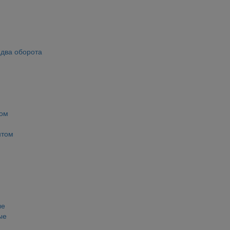
 два оборота
том
нтом
ые
ые