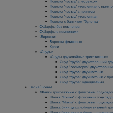
Повязка "чалма" с люрексом
Повязка "чалма" утепленная с принт
Повязка "чалма" с принтом
Повязка "чалма" утепленная
Повязка с бантиком "булочка"
Шарфы без помпонов
Шарфы с помпонами
Варежки
Варежки флисовые
Краги
Снуды
Снуды двухслойные трикотажные
Снуд "труба" двухсторонний дв
Снуд "восьмерка" двухсторонн
Снуд "труба" двухцветный
Снуд "труба" двухцветный с пр
Снуд "труба" одноцветный
Весна/Осень
Шапки трикотажные с флисовым подкладо
Шапка "Кошка" с флисовым подклад
Шапка "Микки" с флисовым подкладо
Шапка бини двухслойная вязаный тр
Шапка бини двухслойная с подворот