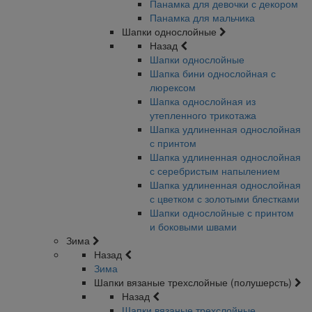
Панамка для девочки с декором
Панамка для мальчика
Шапки однослойные
Назад
Шапки однослойные
Шапка бини однослойная с
люрексом
Шапка однослойная из
утепленного трикотажа
Шапка удлиненная однослойная
с принтом
Шапка удлиненная однослойная
с серебристым напылением
Шапка удлиненная однослойная
с цветком с золотыми блестками
Шапки однослойные с принтом
и боковыми швами
Зима
Назад
Зима
Шапки вязаные трехслойные (полушерсть)
Назад
Шапки вязаные трехслойные