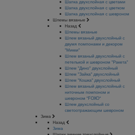
Шапка двухслойная с цветами
Шапка двухслойная с цветком
Шапка двухслойная с шевроном
Шлемы вязаные
Назад
Шлемы вязаные
Шлем вязаный двухслойный с
двумя помпонами и декором
"Микки"
Шлем вязаный двухслойный с
петелькой и шевроном "Ракета"
Шлем "Дино" двухслойный
Шлем "Зайка" двухслойный
Шлем "Кошка" двухслойный
Шлем вязаный двухслойный с
ниточным помпоном и
шевроном "FOXO"
Шлем двухслойный со
светоотражающим шевроном
Зима
Назад
Зима
Шапки зимние трехслойные