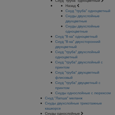
Снуд "труба" одноцветный
Назад
Снуд "труба" одноцветный
Снуды двухслойные
двухцветные
Снуды двухслойные
одноцветные
Снуд "8-ка" одноцветный
Снуд "8-ка" двухсторонний
двухцветный
Снуд "труба" двухслойный
одноцветный
Снуд "труба" двухслойный с
принтом
Снуд "труба" двухцветный
флисовый
Снуд "труба" двуцветный с
принтом
Снуды однослойные с люрексом
Снуд "Лапша" меланж
Снуды двухслойные трикотажные
кашкорсе
Снуды однослойные