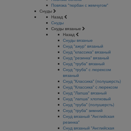
Повязка "тюрбан с жемчугом"
Снуды
Назад
Снуды
Снуды вязаные
Назад
Снуды вязаные
Снуд "ажур" вязаный
Снуд "классика" вязаный
Снуд "резинка" вязаный
Снуд "труба" вязаный
Снуд "труба" с люрексом
вязаный
Снуд "Классика" (полушерсть)
Снуд "Классика" с люрексом
Снуд "Лапша" вязаный
Снуд "лапша" хлопковый
Снуд "труба" (полушерсть)
Снуд "труба" зимний
Снуд вязаный "Английская
резинка"
Снуд вязаный "Английская