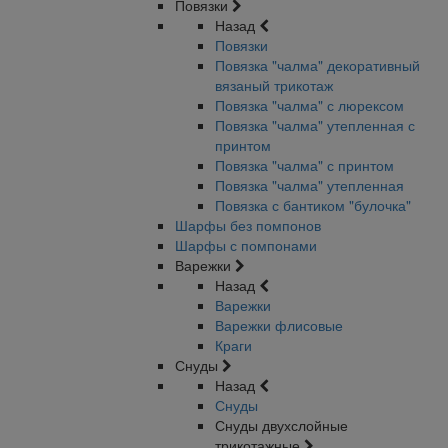
Повязки
Назад
Повязки
Повязка "чалма" декоративный
вязаный трикотаж
Повязка "чалма" с люрексом
Повязка "чалма" утепленная с
принтом
Повязка "чалма" с принтом
Повязка "чалма" утепленная
Повязка с бантиком "булочка"
Шарфы без помпонов
Шарфы с помпонами
Варежки
Назад
Варежки
Варежки флисовые
Краги
Снуды
Назад
Снуды
Снуды двухслойные
трикотажные